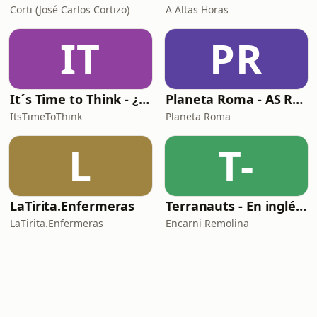
Corti (José Carlos Cortizo)
A Altas Horas
IT
PR
It´s Time to Think - ¿Nos paramos a pensar?
Planeta Roma - AS Roma Podcast en Español
ItsTimeToThink
Planeta Roma
L
T-
LaTirita.Enfermeras
Terranauts - En inglés y en español. Science and nature in 5 minutes
LaTirita.Enfermeras
Encarni Remolina