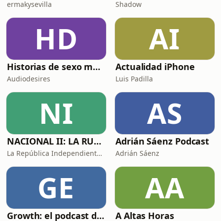
ermakysevilla
Shadow
HD
AI
Historias de sexo muy intensas y calientes
Actualidad iPhone
Audiodesires
Luis Padilla
NI
AS
NACIONAL II: LA RUTA DEL EXILIO
Adrián Sáenz Podcast
La República Independiente de la Radio
Adrián Sáenz
GE
AA
Growth: el podcast de Product Hackers 🚀
A Altas Horas