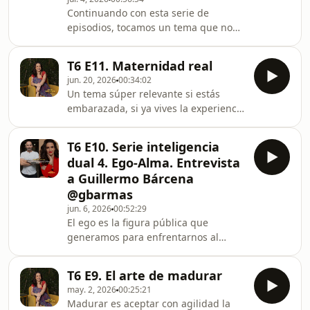
autoestima, la humildad, la
Continuando con esta serie de
vulnerabilidad y la responsabilidad
episodios, tocamos un tema que no
para justamente llegar al perdón, no
puede ser ajeno para nadie, la
solo desde la perspectiva de p
relación que tenemos con el enojo y la
T6 E11. Maternidad real
tristeza y es que, estas dos
jun. 20, 2026
00:34:02
emociones, son dos caras de una
Un tema súper relevante si estás
misma moneda. Si aprendemos a
embarazada, si ya vives la experiencia
tener una relación armónica con una
de criar, si lo estás considerando o si
de ellas, se vuelve natural tenerla con
acompañas a alguien que lo haces. La
la otra. Poniendo ejemplos,
T6 E10. Serie inteligencia
maternidad es de los procesos más
información y anécdotas, construimos
dual 4. Ego-Alma. Entrevista
confrontadores que existen y creo
una conversación para que puedas i
a Guillermo Bárcena
que hace falta hablar de esta
@gbarmas
experiencia sin libro en mano, te
jun. 6, 2026
00:52:29
comparto experiencias personales y
El ego es la figura pública que
de mis pacientes que pueden
generamos para enfrentarnos al
ayudarte a replantear tu manera de
mundo, siendo cautelosos con
vivir un tarea de tan
nuestra vulnerabilidad y con nuestra
T6 E9. El arte de madurar
más profunda intimidad. Mientras
may. 2, 2026
00:25:21
que el alma, es lo más vinculado con
Madurar es aceptar con agilidad la
nuestro ser auténtico y con aquel