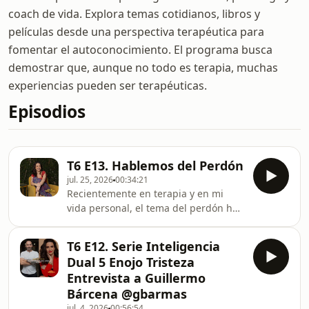
coach de vida. Explora temas cotidianos, libros y
películas desde una perspectiva terapéutica para
fomentar el autoconocimiento. El programa busca
demostrar que, aunque no todo es terapia, muchas
experiencias pueden ser terapéuticas.
Episodios
T6 E13. Hablemos del Perdón
jul. 25, 2026
00:34:21
Recientemente en terapia y en mi
vida personal, el tema del perdón ha
tomado un protagonismo interesante
que inspiró la necesidad de trazar un
T6 E12. Serie Inteligencia
camino de trabajo personal para
Dual 5 Enojo Tristeza
asumir esta tarea espiritual de una
Entrevista a Guillermo
manera sostenible y armónica.
Bárcena @gbarmas
Desarrollamos temas como la
jul. 4, 2026
00:56:54