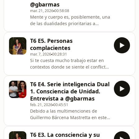
@gbarmas
a una persona o situación y cómo
podemos manejarlo de una manera
mar. 21, 2026
00:58:08
Mente y cuerpo es, posiblemente, una
más madura la próxima vez que nos
de las dualidades prioritarias a
suceda. ¡Ayúdame a compa
integrar en nuestra vida cotidiana.
Cuando entendemos que cada uno de
T6 E5. Personas
estos elementos tienen formas
complacientes
polarmente opuestas de operar,
mar. 7, 2026
00:28:31
entonces resulta lógico que parezca
Si te cuesta mucho trabajo estar en
que pueden trabajar aisladamente,
contextos donde se siente el conflicto,
sin embargo este es el origen de todo
si buscar resolverle la vida a todo
desajuste y enfermedad. ¡Cuéntanos
mundo y si te percibes como que das
qué piensas y ayúdanos a
T6 E4. Serie inteligencia Dual
más de lo que recibes en tus
compartirlo!
1. Consciencia de Unidad.
relaciones, este episodio es para ti.
Entrevista a @gbarmas
Desarrollamos el tema de las
feb. 21, 2026
00:45:51
personas complacientes desde sus
Debido a las multimenciones de
orígenes infantiles hasta las
Guillermo Bárcena Mastretta en este
estrategias para salir de esta forma
podcast, tomamos la decisión de
de vida que, francamente, se vuelve
armar una serie de episodios que
agotadora. Escucha,
T6 E3. La consciencia y su
logren contagiar lo valioso de