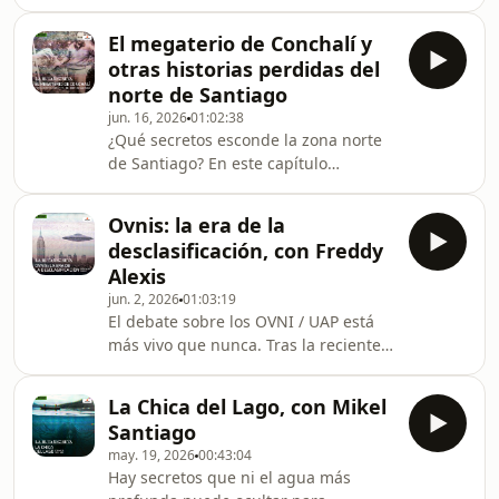
Descubre cómo el coloso nuclear USS
viaje de Ulises y analizar su relevancia
Enterprise y la historia naval
hoy. Síguenos en RRSS La Ruta
El megaterio de Conchalí y
inspiraron Star Trek. Junto al
Secreta Emisor Podcasting YouTube H
otras historias perdidas del
historiador Cristóbal García-Huidobro,
norte de Santiago
exploramos este cruce perfecto entre
jun. 16, 2026
01:02:38
tecnología, Guerra Fría y cultura pop.
¿Qué secretos esconde la zona norte
Síguenos en RRSS La Ruta Secreta
de Santiago? En este capítulo
Emisor Podcasting YouTube Hosted by
conversamos con Juan Carlos Arellano
Simplecast, an AdsWizz company. See
Llévenes, investigador y autor de
Ovnis: la era de la
Historias Perdidas de la Zona Norte
desclasificación, con Freddy
de Santiago, un recorrido por
Alexis
misterios históricos, leyendas
jun. 2, 2026
01:03:19
urbanas, personajes olvidados y
El debate sobre los OVNI / UAP está
hallazgos sorprendentes que forman
más vivo que nunca. Tras la reciente
parte de la memoria oculta de la
liberación de archivos por parte del
capital. Síguenos en RRSS La Ruta
Pentágono, muchos aseguran que se
Secreta Emisor Podcasting You
La Chica del Lago, con Mikel
trata de una distracción política...
Santiago
pero ¿las fechas realmente coinciden?
may. 19, 2026
00:43:04
En este capítulo nos acompaña
Hay secretos que ni el agua más
Freddy Alexis, experto en cultura