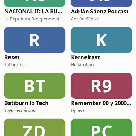
NACIONAL II: LA RUTA DEL EXILIO
Adrián Sáenz Podcast
La República Independiente de la Radio
Adrián Sáenz
R
K
Reset
Kernelcast
TuPodcast
Hellarghon
BT
R9
Batiburrillo Tech
Remember 90 y 2000 en PLAY WITH ME by Dj Java
Yoyo Fernández
Dj Java
ZD
PC