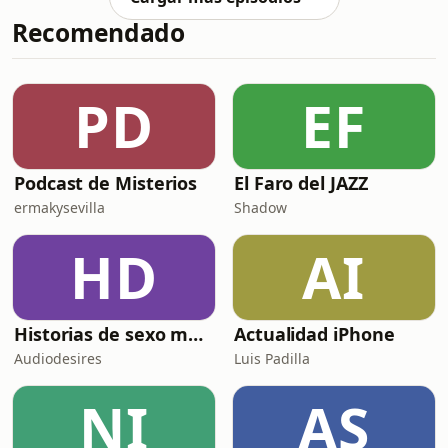
use of personal data for advertising.
Recomendado
PD
EF
Podcast de Misterios
El Faro del JAZZ
ermakysevilla
Shadow
HD
AI
Historias de sexo muy intensas y calientes
Actualidad iPhone
Audiodesires
Luis Padilla
NI
AS