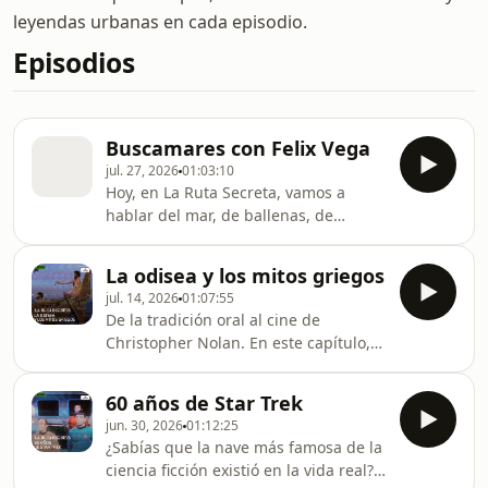
leyendas urbanas en cada episodio.
Episodios
Buscamares con Felix Vega
jul. 27, 2026
01:03:10
Hoy, en La Ruta Secreta, vamos a
hablar del mar, de ballenas, de
cómics, de horror pelágico y cosmico,
de Mampato, de padres e hijos y de
La odisea y los mitos griegos
historias que parecen perseguir a sus
jul. 14, 2026
01:07:55
autores durante toda una vida.
De la tradición oral al cine de
Síguenos en RRSS La Ruta Secreta
Christopher Nolan. En este capítulo,
Emisor Podcasting YouTube Hosted by
exploramos el impacto eterno de La
Simplecast, an AdsWizz company. See
Odisea, una obra que ha moldeado la
https://pcm.adswizz.com for
60 años de Star Trek
cultura occidental por casi 30 siglos.
information about our collection and
jun. 30, 2026
01:12:25
Nos acompaña el historiador Gregorio
use of personal da
¿Sabías que la nave más famosa de la
Gárate Smirnoff para desentrañar los
ciencia ficción existió en la vida real?
mitos, monstruos y dioses detrás del