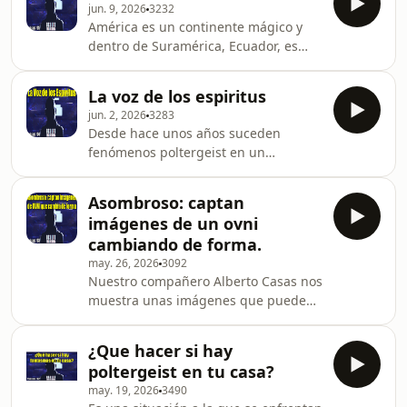
jun. 9, 2026
3232
nuestro ojo no puede ver ... pero
América es un continente mágico y
ahora tenemos más claro que son
dentro de Suramérica, Ecuador, es
muchos mas de lo que
una país hasta cierto punto
imaginábamos.
desconocido. En la siguiente
La voz de los espiritus
entrevista con la investigadora, María
jun. 2, 2026
3283
José Robayo, descubrirás enigmas
Desde hace unos años suceden
poco conocidos, como las pirámides
fenómenos poltergeist en un
de Cochasquí. Unas construcciones
apartamento de las afueras de
repletas de enigmas conde los
Barcelona ... las voces registradas en
hombres ser hermanan con las
Asombroso: captan
el mismo son de tal intensidad que
estrellas.
imágenes de un ovni
convierten a este caso en único a
cambiando de forma.
nivel mundial.El canal de Youtube del
may. 26, 2026
3092
grupo de investigación de nuestro
Nuestro compañero Alberto Casas nos
invitado para más información es:
muestra unas imágenes que pueden
https://www.youtube.com/@UCU6AEJXya0FccyLHeK
cambiar nuestra compresión del
fenómeno ovni. Uno de estos objetos
¿Que hacer si hay
va cambiando de forma en una
poltergeist en tu casa?
filmación que ya es parte de la
may. 19, 2026
3490
historia de la ufología.