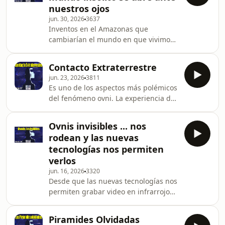
nuestros ojos
pensamiento) o la precognición
jun. 30, 2026
3637
(adelantarse a lo que va a suceder), se
Inventos en el Amazonas que
investigan en el laboratorio.
cambiarían el mundo en que vivimos
... lluvias inexpliclables ... ¿quienes
son los que dominan realmente
Contacto Extraterrestre
nuestro mundo? La realidad es algo
jun. 23, 2026
3811
que no para de sorprendernos.
Es uno de los aspectos más polémicos
del fenómeno ovni. La experiencia de
los que han estado en contacto con
los tripulantes de naves de otros
Ovnis invisibles ... nos
mundos. Escucha el testimonio, de
rodean y las nuevas
primera mano, de una de las
tecnologías nos permiten
personas que ha tenido este contacto.
verlos
jun. 16, 2026
3320
Desde que las nuevas tecnologías nos
permiten grabar video en infrarrojo
han empezado a aparecer infinidad
de objetos volantes no identificados.
Piramides Olvidadas
Se mueven en una onda de luz que