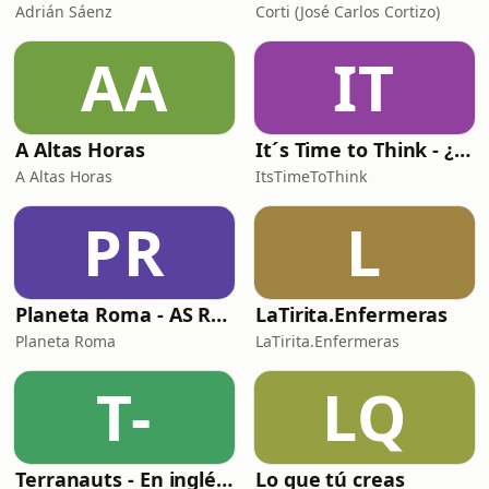
Adrián Sáenz
Corti (José Carlos Cortizo)
AA
IT
A Altas Horas
It´s Time to Think - ¿Nos paramos a pensar?
A Altas Horas
ItsTimeToThink
PR
L
Planeta Roma - AS Roma Podcast en Español
LaTirita.Enfermeras
Planeta Roma
LaTirita.Enfermeras
T-
LQ
Terranauts - En inglés y en español. Science and nature in 5 minutes
Lo que tú creas