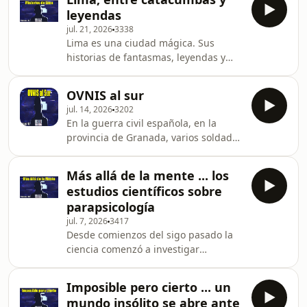
estrellas. Una historia fascinante que
ref=cm_sw_r_cso_wa_apin_dp_BKJN0N
leyendas
os contamos en este podcast.
jul. 21, 2026
3338
Lima es una ciudad mágica. Sus
historias de fantasmas, leyendas y
catacumbas la han hecho muy
conocida a nivel mundial ... conoce en
OVNIS al sur
este podcast su historia mágica.
jul. 14, 2026
3202
En la guerra civil española, en la
provincia de Granada, varios soldados
vieron como un objeto volante de
gran tamaño surcaba despacio el
Más allá de la mente ... los
cielo, mientras observaba impasible
estudios científicos sobre
la carnicería.Este y otros casos que se
parapsicología
han dado en la región de Andalucía
jul. 7, 2026
3417
son narrados por uno de los más
Desde comienzos del sigo pasado la
conocido periodistas del lugar, José
ciencia comenzó a investigar
Manuel García Bautista.
capacidades de la mente que
expande el sentido de nuestra
Imposible pero cierto ... un
consciencia. Cualidades como la
mundo insólito se abre ante
telepatía (comunicación a través del