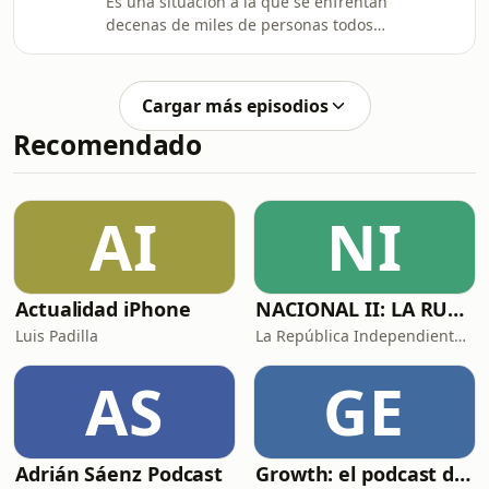
Es una situación a la que se enfrentan
decenas de miles de personas todos
los años ... y que es posible que tu
hayas vivido ¿Que harías si empiezan
a suceder poltergeist en tu casa? En
Cargar más episodios
este video te lo explicamos.
Recomendado
AI
NI
Actualidad iPhone
NACIONAL II: LA RUTA DEL EXILIO
Luis Padilla
La República Independiente de la Radio
AS
GE
Adrián Sáenz Podcast
Growth: el podcast de Product Hackers 🚀