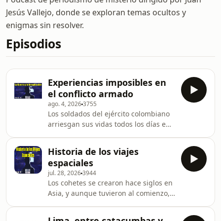
Jesús Vallejo, donde se exploran temas ocultos y
enigmas sin resolver.
Episodios
Experiencias imposibles en
el conflicto armado
ago. 4, 2026
3755
Los soldados del ejército colombiano
arriesgan sus vidas todos los días en
medio de un conflicto que parece no
tener fin. Y es ahí ... en esas
Historia de los viajes
circunstancias tan extremas, donde
espaciales
se da cita lo imposible. Libro de
jul. 28, 2026
3944
Eduardo Sandoval:
Los cohetes se crearon hace siglos en
https://www.autoreseditores.com/libro/27702/eduar
Asia, y aunque tuvieron al comienzo,
sandoval/entre-la-guerra-y-lo-
fines recreativos o bélicos ... acabaron
inexplicable.html
siendo nuestro vehículo hacia las
https://www.amazon.com/dp/B0DJ67DX6J?
Lima, entre catacumbas y