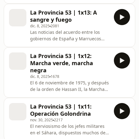
Saharaui proclama el 27 de febrero
notable es la que se vive en el Partido
de 1976 la República Árabe Saharaui
Socialista, que pasa del compromiso
La Provincia 53 | 1x13: A
Democrática. Aunque el Polisario
más
sangre y fuego
mantiene la guerra en dos frentes,
dic. 8, 2025
2081
Mauritania firmará pronto una paz en
Las noticias del acuerdo entre los
la que renuncia a sus pretensiones
gobiernos de España y Marruecos
territoriales a favor de la recién
indignan a buena parte de la
nacida RASD. Pero Marruecos, que
oficialidad del Sáhara. Aunque hay
está sufriendo graves reveses en sus
La Provincia 53 | 1x12:
conatos de rebelión, los altos mandos
enfrentamiento
Marcha verde, marcha
militares acatan las instrucciones y
negra
empiezan a desalojar los cuarteles
dic. 8, 2025
1678
para entregárselos al ejército
El 6 de noviembre de 1975, y después
marroquí, que ya va tomando
de la orden de Hassan II, la Marcha
posesión del territorio. Las columnas
Verde penetra en territorio español.
militares de Marruecos que entran
Miles de marroquíes atraviesan la
desde el este se encuentran
La Provincia 53 | 1x11:
frontera bajo la atenta mirada del
Operación Golondrina
ejército español. El pacto secreto al
nov. 30, 2025
2217
que ha llegado el rey de Marruecos
El nerviosismo de los jefes militares
con el gobierno de Arias Navarro es
en el Sáhara, dispuestos muchos de
que los marchantes se adentrarán