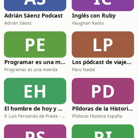
Adrián Sáenz Podcast
Inglés con Ruby
Adrián Sáenz
Vaughan Radio
PE
LP
Programar es una mierda
Los pódcast de viajes de Paco Nadal
Programar es una mierda
Paco Nadal
EH
PD
El hombre de hoy y Dios
Píldoras de la Historia de España
P. Luis Fernando de Prada - Radio María ESP
Píldoras Historia España
PS
RI