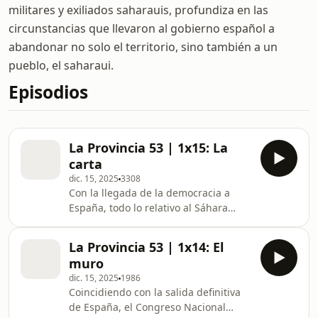
militares y exiliados saharauis, profundiza en las
circunstancias que llevaron al gobierno español a
abandonar no solo el territorio, sino también a un
pueblo, el saharaui.
Episodios
La Provincia 53 | 1x15: La
carta
dic. 15, 2025
3308
Con la llegada de la democracia a
España, todo lo relativo al Sáhara
Occidental comienza a percibirse
como algo ajeno y pasado. Se instala
La Provincia 53 | 1x14: El
la "neutralidad activa", una especie
muro
de equidistancia política que confía
dic. 15, 2025
1986
en la mediación de las Naciones
Coincidiendo con la salida definitiva
Unidas como única salida posible al
de España, el Congreso Nacional
conflicto. La evolución ideológica más