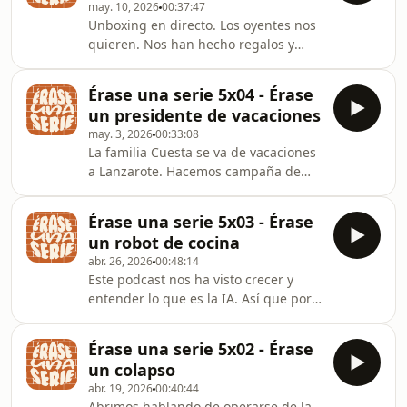
may. 10, 2026
00:37:47
podcast. Bueno, este capítulo es
Unboxing en directo. Los oyentes nos
medio gracioso, nos gusta la trama
quieren. Nos han hecho regalos y
del billete de cincuenta euros. Es una
estamos emocionados. Gracias,
estafa infinita y hablamos de si
gracias, Esther, eres la mejor.
alguno de nosotros lo devolveria al
Érase una serie 5x04 - Érase
Hablemos sobre Marco y el Mono.
banco o a quien intentariamo
un presidente de vacaciones
Sobre Heidi. Sobre lo laaargos que
may. 3, 2026
00:33:08
son los capítulos. Ana quizá pueda
La familia Cuesta se va de vacaciones
estar embarazada de Mariano. Esto
a Lanzarote. Hacemos campaña de
podría estar mejor construido pero
turismo de Lanzarote. Mil juntas, una
bueno la verdad que el allanamiento
camiseta conmemorativa de las mil
de útero es divertido igual. Tenemos
Érase una serie 5x03 - Érase
juntas, ¿Por qué no existe? No lo
dudas sobre si Pedro ha
un robot de cocina
entendemos. Hay un golpe de Estado
abr. 26, 2026
00:48:14
en la comunidad y Don Rafael ha
Este podcast nos ha visto crecer y
sacado los tanques, necesitamos
entender lo que es la IA. Así que por
instrucciones. Las lesbianas quieren
eso empezamos a contar con su
tener otro hijo y deciden que le van a
ayuda para que nos haga resúmenes.
pedir el semen a Fernando esta vez.
Érase una serie 5x02 - Érase
El robot de cocina no nos parece la
Hablamos del
un colapso
trama más graciosa del año pero nos
abr. 19, 2026
00:40:44
parece ok. Yago tiene hambre, la
Abrimos hablando de operarse de la