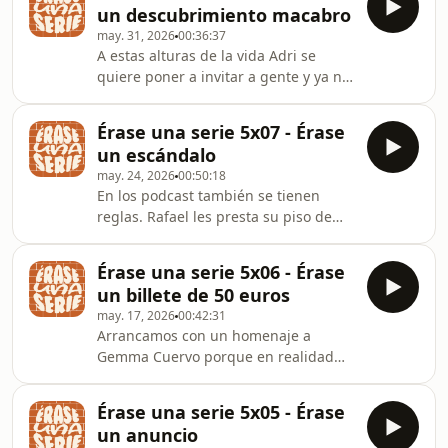
un descubrimiento macabro
calidad. El anterior, este y el
may. 31, 2026
00:36:37
siguiente. No sabemos cuándo
A estas alturas de la vida Adri se
supieron que esto acababa, pero la
quiere poner a invitar a gente y ya no
reforma infinita de los Cuesta es aún
nos da la vida. Este capítulo es
más graciosa por eso. Este podcast
chulísimo porque se descubre un
está acabando justo 20 años después
Érase una serie 5x07 - Érase
cadáver emparedado en la portería y
que la serie, ¿L
un escándalo
de repente esto es un thriller.
may. 24, 2026
00:50:18
Nemesio, ay, la señorita Marga, ay.
En los podcast también se tienen
Toda la trama de Mauri nos parece
reglas. Rafael les presta su piso de
durísima y muy divertida, no nos da
picadero al alcalde y a su escolta,
ninguna pena Marga. Eres una mala
Mauri y Fernando ven Titanic y se
persona y punto. No hay debate.
Érase una serie 5x06 - Érase
duermen, mientras los Cuesta se
Mauri, estamos contig
un billete de 50 euros
tienen que disgregar porque están
may. 17, 2026
00:42:31
haciendo reforma, y empieza el
Arrancamos con un homenaje a
romance entre Belén y Paquito.
Gemma Cuervo porque en realidad
También llega Moncho, que viene un
grabamos esto cuando pasó eso.
poco a hacer la broma porque
Hablamos de ella y de sus redes, de
tampoco es que tenga una gran
Érase una serie 5x05 - Érase
sus últimos años. Conocerla es de lo
importancia su personaje. Para que
un anuncio
mejorcito que nos ha dado este
Hig