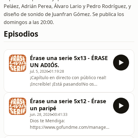
Peláez, Adrián Perea, Álvaro Lario y Pedro Rodríguez, y
diseño de sonido de Juanfran Gómez. Se publica los
domingos a las 20:00.
Episodios
Érase una serie 5x13 - ÉRASE
UN ADIÓS.
jul. 5, 2026
01:19:28
¡Capítulo en directo con público real!
¡Increíble! ¡Está pasando!No os
olvideis que Dios te Mendiga y que no
hay donación mínima:
Érase una serie 5x12 - Érase
https://gofund.me/ce08c3f01Hemos
un paripé
conseguido llegar hasta aquí a pesar
jun. 28, 2026
00:41:33
del Papa, de Bad Bunny, de los
Dios te Mendiga:
infinitos y atropellados problemas
https://www.gofundme.com/manage/erase-
técnicos y de una baja médica de
una-serie-la-recuperacion (Estamos
última hora. Y vosotros además lo