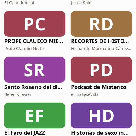
El Confidencial
Jesús Soler
PC
RD
PROFE CLAUDIO NIETO
RECORTES DE HISTORIA Y CIENCIA
Profe Claudio Nieto
Fernando Marmaneu Cánovas
SR
PD
Santo Rosario del día. 🙏 Reza con nosotros en castellano 🇪🇸
Podcast de Misterios
Belen y Javier
ermakysevilla
EF
HD
El Faro del JAZZ
Historias de sexo muy intensas y calientes