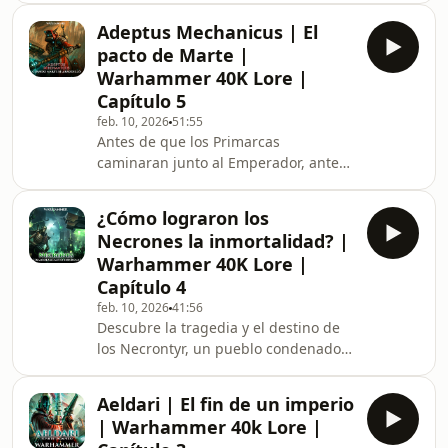
Primarcas, las tecnologías
pero su Imperio necesitaba algo más
Adeptus Mechanicus | El
que diplomacia y máquinas:
pacto de Marte |
necesitaba un ejército eterno. De la
Warhammer 40K Lore |
ruina de los Guerreros del Trueno y
Capítulo 5
del genio de los Magos Biologis nació
feb. 10, 2026
51:55
el Proyecto Astartes. Una obra de
Antes de que los Primarcas
ciencia y fe que transformó a
caminaran junto al Emperador, antes
hombres en armas vivientes.
incluso de que la Gran Cruzada
Diecinueve implan
extendiera la luz del Imperio por la
¿Cómo lograron los
galaxia, hubo un pacto que cambió el
Necrones la inmortalidad? |
destino de la Humanidad. En las
Warhammer 40K Lore |
forjas sagradas de Marte, entre
Capítulo 4
humo, fe y acero, nació una alianza
feb. 10, 2026
41:56
imposible: la unión entre la razón y la
Descubre la tragedia y el destino de
religión, entre el hombre que negaba
los Necrontyr, un pueblo condenado
a los dioses y el culto que los
por su propio sol y consumido por la
veneraba. El Adeptus M
enfermedad. En este capítulo
Aeldari | El fin de un imperio
exploramos cómo, bajo el reinado de
| Warhammer 40k Lore |
Szarekh, el Rey Silente, buscaron