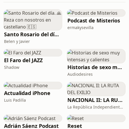
Gran Cruzada. En este capítulo
exploramos su creación,
entrenamiento y primeras batallas
durante la Era de la Unificación,
Podcast de Misterios
cuando Terra estaba sumida en
ermakysevilla
guerras brutales y clanes tecno-
Santo Rosario del día. 🙏 Reza con nosotros en castellano 🇪🇸
bárbaros. Una narración que combina
Belen y Javier
información fiel al lore oficial de
Warhammer 40K
El Faro del JAZZ
Historias de sexo muy intensas y calientes
Shadow
Audiodesires
Actualidad iPhone
NACIONAL II: LA RUTA DEL EXILIO
Luis Padilla
La República Independiente de la Radio
Adrián Sáenz Podcast
Reset