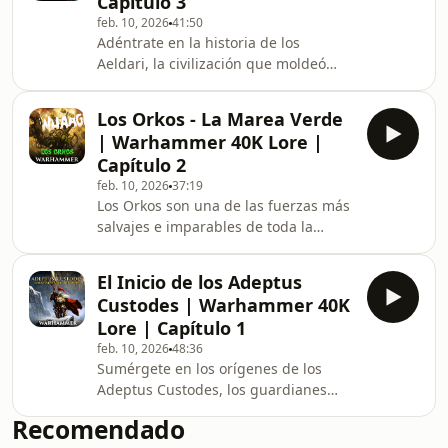
Capítulo 3
escapar de su fragilidad mortal y
feb. 10, 2026
41:50
hallaron en los C’tan una promesa de
Adéntrate en la historia de los
inmortalidad… a un precio terrible.
Aeldari, la civilización que moldeó
Una narración que combina
mundos enteros y gobernó la galaxia
información fiel al lore oficial de
con un poder inalcanzable para
Warhammer 40K con drama
Los Orkos - La Marea Verde
cualquier otra especie. Exploramos
| Warhammer 40K Lore |
sus orígenes, su edad dorada y el
Capítulo 2
camino de exceso y corrupción que
feb. 10, 2026
37:19
los llevó a la tragedia definitiva: la
Los Orkos son una de las fuerzas más
Caída, cuando nació Slaanesh y su
salvajes e imparables de toda la
imperio se derrumbó en un instante.
galaxia de Warhammer 40,000. No
Una narración que combina
son simples xenos: son una plaga
información fiel al lore of
El Inicio de los Adeptus
biológica, un fenómeno ecológico y
Custodes | Warhammer 40K
una amenaza constante para cada
Lore | Capítulo 1
mundo que pisan. En este capítulo
feb. 10, 2026
48:36
exploramos qué son realmente los
Sumérgete en los orígenes de los
Orkos, cómo funcionan sus cuerpos
Adeptus Custodes, los guardianes
mitad carne y mitad vegetal, su brutal
dorados del Emperador de la
economía basada en el botín, el papel
Recomendado
Humanidad, en los días previos a la
del “teef” como mon