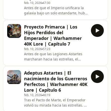
feb. 10, 2026
47:30
Antes de que el Imperio unificara la
galaxia bajo un solo estandarte, hubo
mundos que sobrevivieron en el
aislamiento, gobernados por casas
Proyecto Primarca | Los
nobles y antiguas tradiciones de
Hijos Perdidos del
honor. En esos planetas feudales
Emperador | Warhammer
nacieron los Caballeros Imperiales:
40K Lore | Capítulo 7
reliquias de una era perdida,
feb. 10, 2026
57:23
máquinas de guerra heredadas como
Antes de que las Legiones Astartes
linajes, y juramentos transmitidos de
marcharan hacia las estrellas, el
generación en generación. En este
Emperador concibió un proyecto más
capítulo exploramos e
ambicioso, más peligroso… y más
Adeptus Astartes | El
divino. Los Primarcas: veinte seres
nacimiento de los Guerreros
forjados con la mezcla imposible de
Perfectos | Warhammer 40K
ciencia prohibida y voluntad divina.
Lore | Capítulo 6
Cada uno destinado a ser un líder, un
feb. 10, 2026
46:19
reflejo imperfecto del propio
Tras el Pacto de Marte, el Emperador
Emperador. En este capítulo
volvió su mirada hacia las estrellas. La
exploramos la creación de los
unificación de Terra estaba completa,