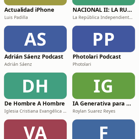
Actualidad iPhone
NACIONAL II: LA RUTA DEL EXILIO
Luis Padilla
La República Independiente de la Radio
AS
PP
Adrián Sáenz Podcast
Photolari Podcast
Adrián Sáenz
Photolari
DH
IG
De Hombre A Hombre
IA Generativa para No Techs
Iglesia Cristiana Evangélica de Chamartín
Roylan Suarez Reyes
VA
F