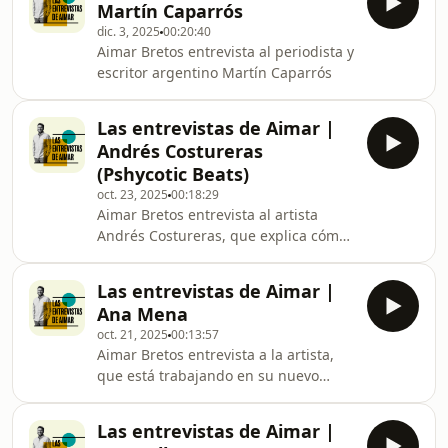
Martín Caparrós
sido entrevistado por Aimar Bretos en
dic. 3, 2025
00:20:40
Hora 25, y el actor ha reflexionado
Aimar Bretos entrevista al periodista y
sobre su papel como director y
escritor argentino Martín Caparrós
productor del musical, sobre
Hollywood, su relación con la fe y su
visión de la Estados Unidos actual.
Las entrevistas de Aimar |
Andrés Costureras
(Pshycotic Beats)
oct. 23, 2025
00:18:29
Aimar Bretos entrevista al artista
Andrés Costureras, que explica cómo
es vivir con un trastorno bipolar tipo 2
y a la vez crear música&nbsp;
Las entrevistas de Aimar |
Ana Mena
oct. 21, 2025
00:13:57
Aimar Bretos entrevista a la artista,
que está trabajando en su nuevo
álbum, y del cual ya se puede
escuchar una canción, 'Lárgate'
Las entrevistas de Aimar |