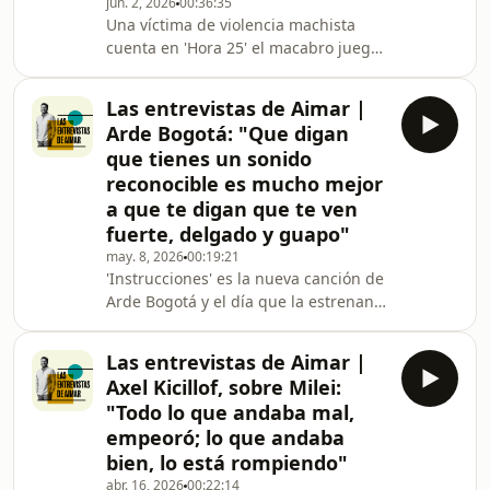
jun. 2, 2026
00:36:35
Una víctima de violencia machista
cuenta en 'Hora 25' el macabro juego
psicológico al que le somete su
agresor al quitarse y ponerse a su
Las entrevistas de Aimar |
antojo la pulsera telemática que en
Arde Bogotá: "Que digan
teoría sirve para protegerla
que tienes un sonido
reconocible es mucho mejor
a que te digan que te ven
fuerte, delgado y guapo"
may. 8, 2026
00:19:21
'Instrucciones' es la nueva canción de
Arde Bogotá y el día que la estrenan
los cuatro músicos de Cartagena
(Antonio García, Dani Sánchez, Pepe
Las entrevistas de Aimar |
Esteban y José Ángel Mercader) han
Axel Kicillof, sobre Milei:
visitado Hora 25 para hablar con
"Todo lo que andaba mal,
Aimar Bretos de este nuevo
empeoró; lo que andaba
lanzamiento y de lo que será su
bien, lo está rompiendo"
próximo disco, aún sin fecha.&nbsp;
abr. 16, 2026
00:22:14