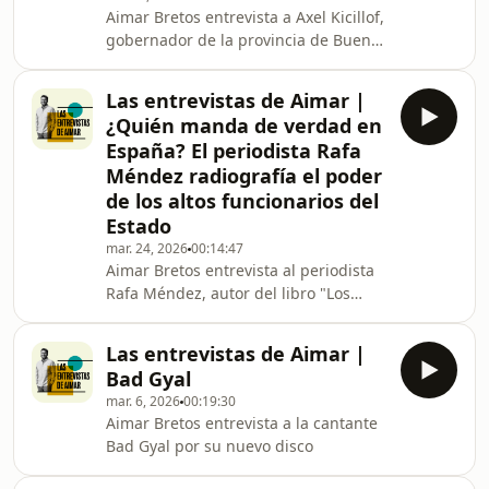
Aimar Bretos entrevista a Axel Kicillof,
gobernador de la provincia de Buenos
Aires, que se encuentra en España
reuniéndose con líderes progresistas
Las entrevistas de Aimar |
como Yolanda Díaz.Mañana, Pedro
¿Quién manda de verdad en
Sánchez hará de anfitrión en una
España? El periodista Rafa
cumbre que organiza la Internacional
Méndez radiografía el poder
Socialista y el sábado, Sánchez y Lula
de los altos funcionarios del
van a reunir a una docena de líderes
de izquierda, como el colombiano
Estado
Gustavo Petro o la mexicana Claudia
mar. 24, 2026
00:14:47
Sche
Aimar Bretos entrevista al periodista
Rafa Méndez, autor del libro "Los
dueños del Estado"
Las entrevistas de Aimar |
Bad Gyal
mar. 6, 2026
00:19:30
Aimar Bretos entrevista a la cantante
Bad Gyal por su nuevo disco