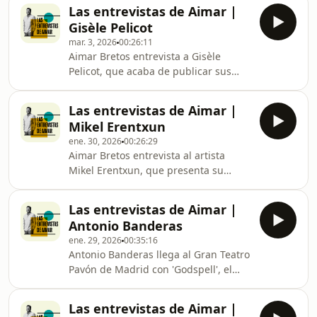
Las entrevistas de Aimar |
Gisèle Pelicot
mar. 3, 2026
00:26:11
Aimar Bretos entrevista a Gisèle
Pelicot, que acaba de publicar sus
memorias escritas junto con la
periodista Judith Perrignon: se trata
Las entrevistas de Aimar |
de 'Un himno a la vida. Mi historia',
Mikel Erentxun
publicado por la editorial Lumen.
ene. 30, 2026
00:26:29
Durante casi una década, su
Aimar Bretos entrevista al artista
exmarido la drogaba con somníferos
Mikel Erentxun, que presenta su
para organizar violaciones
documental 'Hombre Bala', en el que
orquestadas.
hace un repaso de sus 40 años de
Las entrevistas de Aimar |
carrera y cómo ha evolucionado
Antonio Banderas
artística y personalmente
ene. 29, 2026
00:35:16
Antonio Banderas llega al Gran Teatro
Pavón de Madrid con 'Godspell', el
clásico musical de Broadway de los
años 70 que dirige y produce tras su
Las entrevistas de Aimar |
exitoso paso por Málaga. Banderas ha