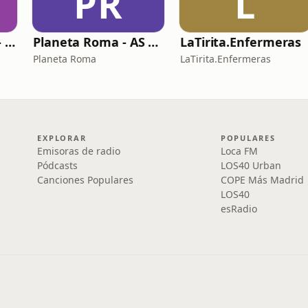
PR
L
It´s Time to Think - ¿Nos paramos a pensar?
Planeta Roma - AS Roma Podcast en Español
LaTirita.Enfermeras
Planeta Roma
LaTirita.Enfermeras
EXPLORAR
POPULARES
Emisoras de radio
Loca FM
Pódcasts
LOS40 Urban
Canciones Populares
COPE Más Madrid
LOS40
esRadio