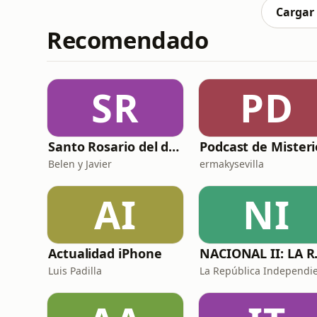
Cargar
Recomendado
SR
PD
Santo Rosario del día. 🙏 Reza con nosotros en castellano 🇪🇸
Podcast de Misteri
Belen y Javier
ermakysevilla
AI
NI
Actualidad iPhone
NACIONA
Luis Padilla