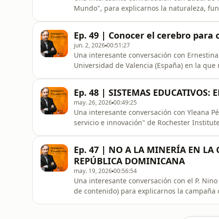
Mundo", para explicarnos la naturaleza, func
Ep. 49 | Conocer el cerebro para
jun. 2, 2026
00:51:27
Una interesante conversación con Ernestina 
Universidad de Valencia (España) en la que 
entender nuestras emociones humanas.
Ep. 48 | SISTEMAS EDUCATIVOS: 
may. 26, 2026
00:49:25
Una interesante conversación con Yleana P
servicio e innovación" de Rochester Institut
Ep. 47 | NO A LA MINERÍA EN L
REPÚBLICA DOMINICANA
may. 19, 2026
00:56:54
Una interesante conversación con el P. Nino
de contenido) para explicarnos la campaña q
Septentrional de la República Dominicana qu