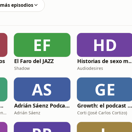
 más episodios
EF
HD
os
El Faro del JAZZ
Historias de sexo muy intensas y
Shadow
Audiodesires
AS
GE
L II: LA RUTA DEL EXILIO
Adrián Sáenz Podcast
Growth: el podcast de Product Hackers 
La República Independiente de la Radio
Adrián Sáenz
Corti (José Carlos Cortizo)