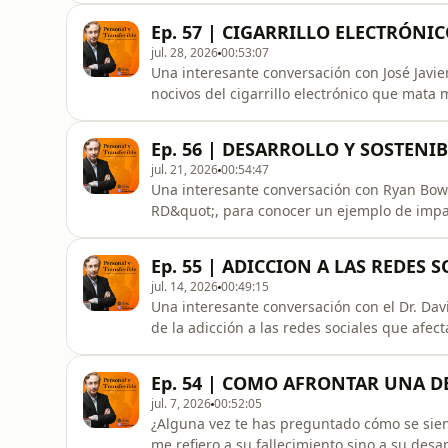
Ep. 57 | CIGARRILLO ELECTRÓNI
jul. 28, 2026
00:53:07
Una interesante conversación con José Javie
nocivos del cigarrillo electrónico que mata
Ep. 56 | DESARROLLO Y SOSTEN
jul. 21, 2026
00:54:47
Una interesante conversación con Ryan Bo
RD&quot;, para conocer un ejemplo de impact
Ep. 55 | ADICCION A LAS REDES S
jul. 14, 2026
00:49:15
Una interesante conversación con el Dr. Dav
de la adicción a las redes sociales que afe
negativamente todas las esferas de la salu
Ep. 54 | COMO AFRONTAR UNA D
jul. 7, 2026
00:52:05
¿Alguna vez te has preguntado cómo se sien
me refiero a su fallecimiento sino a su des