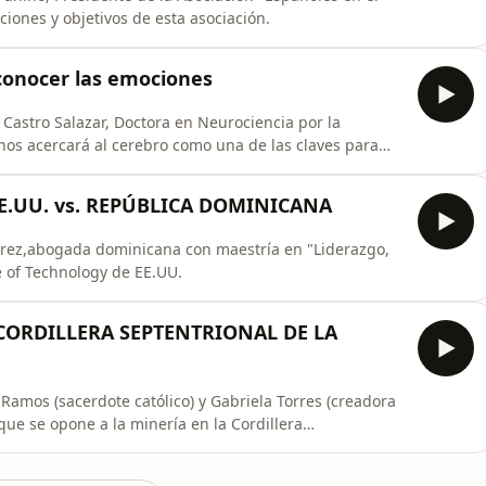
iones y objetivos de esta asociación.
 conocer las emociones
Castro Salazar, Doctora en Neurociencia por la
nos acercará al cerebro como una de las claves para
EE.UU. vs. REPÚBLICA DOMINICANA
érez,abogada dominicana con maestría en "Liderazgo,
e of Technology de EE.UU.
A CORDILLERA SEPTENTRIONAL DE LA
 Ramos (sacerdote católico) y Gabriela Torres (creadora
ue se opone a la minería en la Cordillera
e tiene por objetivo preservar sus recursos naturales.