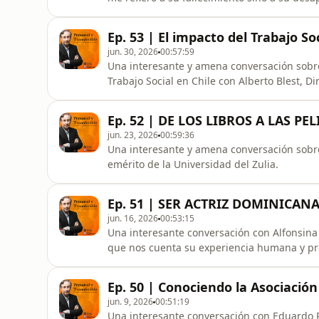
de defunción inmediata, no hay funeral, no 
hablamos con Evelyn Abreu, presidente f
Ep. 53 | El impacto del Trabajo So
FAMILIARES DE DESAPARECIDOS -A
jun. 30, 2026
00:57:59
Una interesante y amena conversación sobre 
Trabajo Social en Chile con Alberto Blest, D
-Sede Viña del Mar-.
Ep. 52 | DE LOS LIBROS A LAS PE
jun. 23, 2026
00:59:36
Una interesante y amena conversación sobre 
emérito de la Universidad del Zulia.
Ep. 51 | SER ACTRIZ DOMINICAN
jun. 16, 2026
00:53:15
Una interesante conversación con Alfonsin
que nos cuenta su experiencia humana y prof
corazón de Alemania.
Ep. 50 | Conociendo la Asociac
jun. 9, 2026
00:51:19
Una interesante conversación con Eduardo P