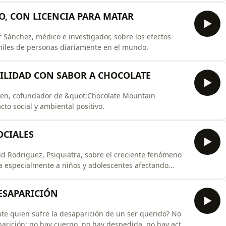
CO, CON LICENCIA PARA MATAR
r Sánchez, médico e investigador, sobre los efectos
 miles de personas diariamente en el mundo.
IBILIDAD CON SABOR A CHOCOLATE
wen, cofundador de &quot;Chocolate Mountain
o social y ambiental positivo.
OCIALES
id Rodriguez, Psiquiatra, sobre el creciente fenómeno
cta especialmente a niños y adolescentes afectando
d física y mental.Instagram: @cerebroenconsulta
ESAPARICIÓN
te quien sufre la desaparición de un ser querido? No
aparición: no hay cuerpo, no hay despedida, no hay acta