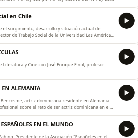
hay herencia. ¿Cómo afrontar todo esto? De esto y más
undadora de la ASOCIACIÓN DOMINICANA DE
cial en Chile
el surgimiento, desarrollo y situación actual del
irector de Trabajo Social de la Universidad Las Américas
LICULAS
Literatura y Cine con José Enrique Finol, profesor
A EN ALEMANIA
a Bencosme, actriz dominicana residente en Alemania
esional sobre el reto de ser actriz dominicana en el
ión ESPAÑOLES EN EL MUNDO
ahino, Presidente de la Asociación "Españoles en el