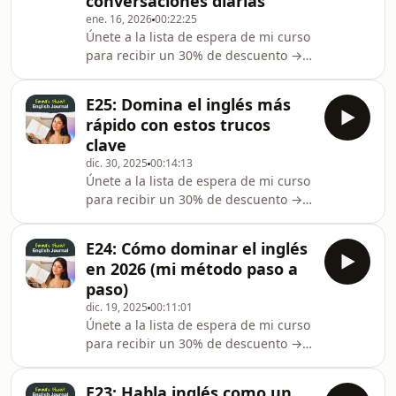
conversaciones diarias
rutina de estudio con el Fluent
ene. 16, 2026
00:22:25
English Planner →📘 Azul Vibrante:
Únete a la lista de espera de mi curso
https://mybook.to/blue-english-
para recibir un 30% de descuento →
planner📓 Negro Clásico:
https://fablelingo.com/ingles💙 Clases
https://mybook.to/black-english-
personalizadas de inglés (disponibles
plannerAprende 40 frases en inglés
E25: Domina el inglés más
AHORA) →
para dominar el u
rápido con estos trucos
https://emlanguages.com/Organiza tu
clave
rutina de estudio con el Fluent
dic. 30, 2025
00:14:13
English Planner →📘 Azul Vibrante:
Únete a la lista de espera de mi curso
https://mybook.to/blue-english-
para recibir un 30% de descuento →
planner📓 Negro Clásico:
https://fablelingo.com/ingles💙 Clases
https://mybook.to/black-english-
personalizadas de inglés (disponibles
plannerInstagram →
E24: Cómo dominar el inglés
AHORA) →
https://www.instagram.com/emlangu
en 2026 (mi método paso a
https://emlanguages.com/Organiza tu
paso)
rutina de estudio con el Fluent
dic. 19, 2025
00:11:01
English Planner →📘 Azul Vibrante:
Únete a la lista de espera de mi curso
https://mybook.to/blue-english-
para recibir un 30% de descuento →
planner📓 Negro Clásico:
https://fablelingo.com/ingles💙 Clases
https://mybook.to/black-english-
personalizadas de inglés (disponibles
plannerInstagram →
E23: Habla inglés como un