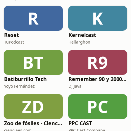
R
K
Reset
Kernelcast
TuPodcast
Hellarghon
BT
R9
Batiburrillo Tech
Remember 90 y 2000 en PLAY WITH ME by Dj Java
Yoyo Fernández
Dj Java
ZD
PC
Zoo de fósiles - Cienciaes.com
PPC CAST
cienciaes.com
PPC Cast Company