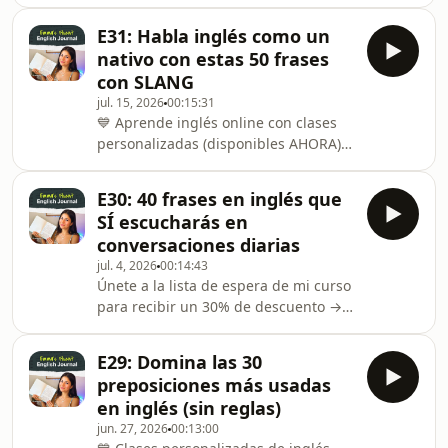
→ https://emlanguages.com/Únete a
la lista de espera de mi curso para
E31: Habla inglés como un
recibir un 30% de descuento →
nativo con estas 50 frases
https://fablelingo.com/inglesOrganiza
con SLANG
tu rutina de estudio con el Fluent
jul. 15, 2026
00:15:31
English Planner →📘 Azul Vibrante:
💙 Aprende inglés online con clases
https://mybook.to/blue-english-
personalizadas (disponibles AHORA)
planner📓 Negro Clásico:
→ https://emlanguages.com/Únete a
https://mybook.to/black-english-
la lista de espera de mi curso para
plannerInstagram →
E30: 40 frases en inglés que
recibir un 30% de descuento →
https://www.insta
SÍ escucharás en
https://fablelingo.com/inglesOrganiza
conversaciones diarias
tu rutina de estudio con el Fluent
jul. 4, 2026
00:14:43
English Planner →📘 Azul Vibrante:
Únete a la lista de espera de mi curso
https://mybook.to/blue-english-
para recibir un 30% de descuento →
planner📓 Negro Clásico:
https://fablelingo.com/ingles💙 Clases
https://mybook.to/black-english-
personalizadas de inglés (disponibles
plannerInstagram →
E29: Domina las 30
AHORA) →
https://www.insta
preposiciones más usadas
https://emlanguages.com/Organiza tu
en inglés (sin reglas)
rutina de estudio con el Fluent
jun. 27, 2026
00:13:00
English Planner →📘 Azul Vibrante: