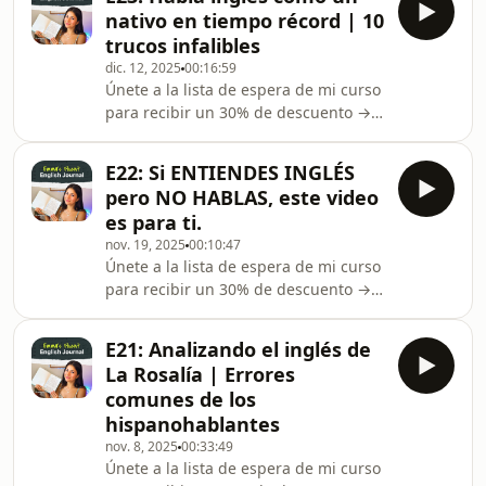
AHORA) →
https://www.instagram.com/emlangu
nativo en tiempo récord | 10
https://emlanguages.com/Organiza tu
trucos infalibles
rutina de estudio con el Fluent
dic. 12, 2025
00:16:59
English Planner →📘 Azul Vibrante:
Únete a la lista de espera de mi curso
https://mybook.to/blue-english-
para recibir un 30% de descuento →
planner📓 Negro Clásico:
https://fablelingo.com/ingles💙 Clases
https://mybook.to/black-english-
personalizadas de inglés (disponibles
plannerInstagram →
E22: Si ENTIENDES INGLÉS
AHORA) →
https://www.instagram.com/emlangu
pero NO HABLAS, este video
https://emlanguages.com/Organiza tu
es para ti.
rutina de estudio con el Fluent
nov. 19, 2025
00:10:47
English Planner →📘 Azul Vibrante:
Únete a la lista de espera de mi curso
https://mybook.to/blue-english-
para recibir un 30% de descuento →
planner📓 Negro Clásico:
https://fablelingo.com/ingles💙 Clases
https://mybook.to/black-english-
personalizadas de inglés (disponibles
plannerInstagram →
E21: Analizando el inglés de
AHORA) →
https://www.instagram.com/emlangu
La Rosalía | Errores
https://emlanguages.com/Organiza tu
comunes de los
rutina de estudio con el Fluent
hispanohablantes
English Planner →📘 Azul Vibrante:
nov. 8, 2025
00:33:49
https://mybook.to/blue-english-
Únete a la lista de espera de mi curso
planner📓 Negro Clásico: