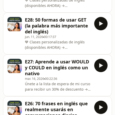
💙 Clases personalizadas de inglés
https://mybook.to/blue-english-
(disponibles AHORA) →
planner📓 Negro Clásico:
https://emlanguages.com/Únete a la
https://mybook.to/black-english-
lista de espera de mi curso para
plannerInstagram →
E28: 50 formas de usar GET
recibir un 30% de descuento →
https://www.instagram.com/emlangu
(la palabra más importante
https://fablelingo.com/inglesOrganiza
del inglés)
tu rutina de estudio con el Fluent
jun. 11, 2026
00:17:37
English Planner →📘 Azul Vibrante:
💙 Clases personalizadas de inglés
https://mybook.to/blue-english-
(disponibles AHORA) →
planner📓 Negro Clásico:
https://emlanguages.com/Únete a la
https://mybook.to/black-english-
lista de espera de mi curso para
plannerInstagram →
E27: Aprende a usar WOULD
recibir un 30% de descuento →
https://www.instagram.com/emlangu
y COULD en inglés como un
https://fablelingo.com/inglesOrganiza
nativo
tu rutina de estudio con el Fluent
mar. 16, 2026
00:22:36
English Planner →📘 Azul Vibrante:
Únete a la lista de espera de mi curso
https://mybook.to/blue-english-
para recibir un 30% de descuento →
planner📓 Negro Clásico:
https://fablelingo.com/ingles💙 Clases
https://mybook.to/black-english-
personalizadas de inglés (disponibles
plannerInstagram →
E26: 70 frases en inglés que
AHORA) →
https://www.instagram.com/emlangu
realmente usarás en
https://emlanguages.com/Organiza tu