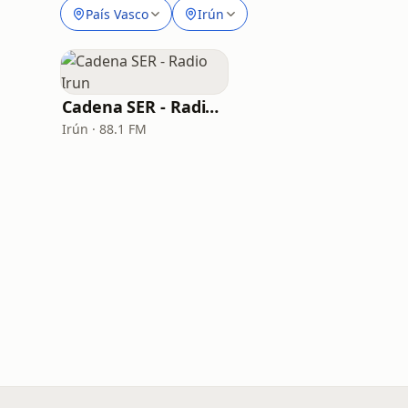
País Vasco
Irún
Cadena SER - Radio Irun
Irún · 88.1 FM