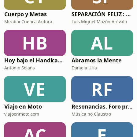
Cuerpo y Metas
SEPARACIÓN FELIZ : Psicología, Dolor y Renacimiento
Mirabai Cuenca Ardura
Luis Miguel Mazón Arévalo
HB
AL
Hoy bajo el Handicap | Podcast de Golf
Abramos la Mente
Antonio Solans
Daniela Uria
VE
RF
Viajo en Moto
Resonancias. Foro profesional de instrumentos musicais
viajoenmoto.com
Música no Claustro
AC
E