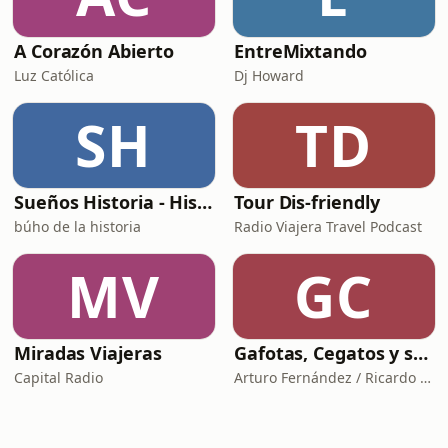
A Corazón Abierto
EntreMixtando
Luz Católica
Dj Howard
SH
TD
Sueños Historia - Histórico Podcast de historia relajada para dormir
Tour Dis-friendly
búho de la historia
Radio Viajera Travel Podcast
MV
GC
Miradas Viajeras
Gafotas, Cegatos y sus Aparatos - Podcast
Capital Radio
Arturo Fernández / Ricardo Abad