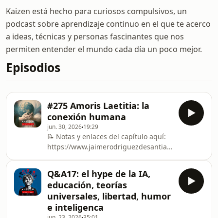
Kaizen está hecho para curiosos compulsivos, un
podcast sobre aprendizaje continuo en el que te acerco
a ideas, técnicas y personas fascinantes que nos
permiten entender el mundo cada día un poco mejor.
Episodios
#275 Amoris Laetitia: la
conexión humana
jun. 30, 2026
19:29
📝 Notas y enlaces del capítulo aquí:
https://www.jaimerodriguezdesantiago.com/kaizen/
amoris-laetitia-amor-compasion-y-
humanidad/Hace unas semanas
Q&A17: el hype de la IA,
dedicamos la segunda newsletter de
educación, teorías
Universo 42 a una pregunta muy
universales, libertad, humor
concreta: «¿Qué nos hace humanos?».
e inteligenca
Y es que en tiempos de Inteligencias
jun. 23, 2026
35:01