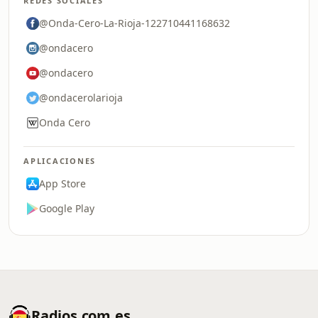
REDES SOCIALES
@Onda-Cero-La-Rioja-122710441168632
@ondacero
@ondacero
@ondacerolarioja
Onda Cero
APLICACIONES
App Store
Google Play
Radios.com.es