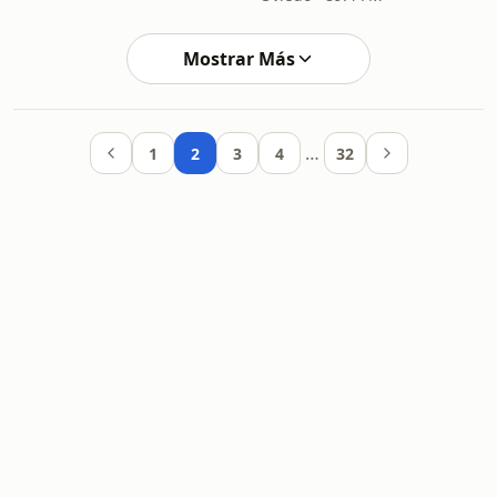
Mostrar Más
…
1
2
3
4
32