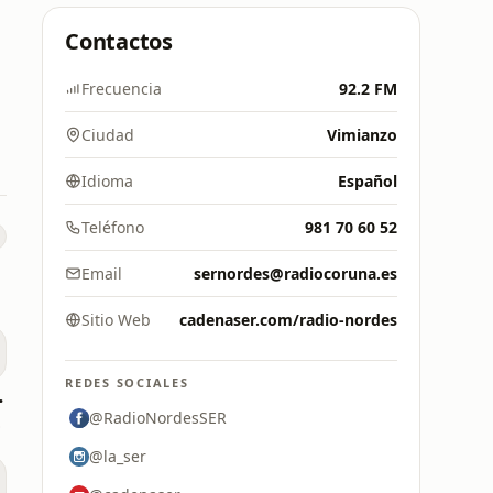
Contactos
Frecuencia
92.2 FM
Ciudad
Vimianzo
Idioma
Español
Teléfono
981 70 60 52
Email
sernordes@radiocoruna.es
Sitio Web
cadenaser.com/radio-nordes
REDES SOCIALES
anarias
@RadioNordesSER
8 FM
@la_ser