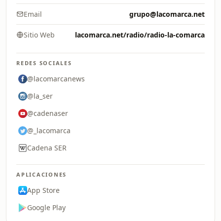
Email
grupo@lacomarca.net
Sitio Web
lacomarca.net/radio/radio-la-comarca
REDES SOCIALES
@lacomarcanews
@la_ser
@cadenaser
@_lacomarca
Cadena SER
APLICACIONES
App Store
Google Play