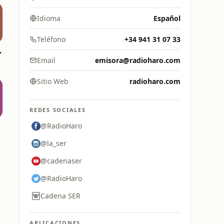
Idioma
Español
Teléfono
+34 941 31 07 33
anarias
Email
emisora@radioharo.com
8 FM
Sitio Web
radioharo.com
REDES SOCIALES
@RadioHaro
@la_ser
@cadenaser
@RadioHaro
Cadena SER
APLICACIONES