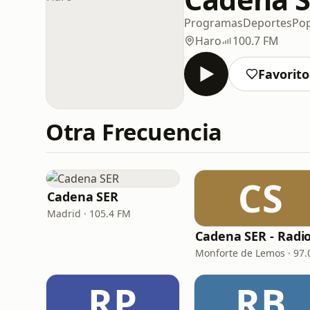
Programas
Deportes
Po
Haro
100.7 FM
Favorito
Otra Frecuencia
CS
Cadena SER
Madrid · 105.4 FM
RP
RB