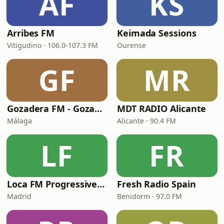
AF
KS
Arribes FM
Keimada Sessions
Vitigudino · 106.0-107.3 FM
Ourense
GF
MR
Gozadera FM - Gozadera Vieja Escuela
MDT RADIO Alicante
Málaga
Alicante · 90.4 FM
LF
FR
Loca FM Progressive House
Fresh Radio Spain
Madrid
Benidorm · 97.0 FM