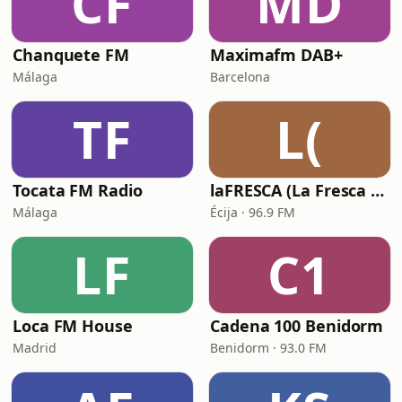
CF
MD
Chanquete FM
Maximafm DAB+
Málaga
Barcelona
TF
L(
Tocata FM Radio
laFRESCA (La Fresca FM)
Málaga
Écija · 96.9 FM
LF
C1
Loca FM House
Cadena 100 Benidorm
Madrid
Benidorm · 93.0 FM