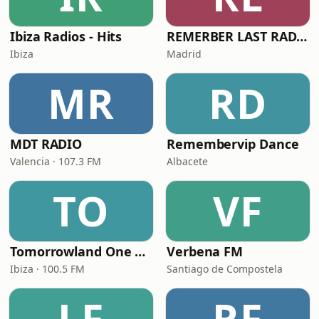
Ibiza Radios - Hits
REMERBER LAST RADIO
Ibiza
Madrid
MR
RD
MDT RADIO
Remembervip Dance
Valencia · 107.3 FM
Albacete
TO
VF
Tomorrowland One World Radio - Spain
Verbena FM
Ibiza · 100.5 FM
Santiago de Compostela
LF
RF