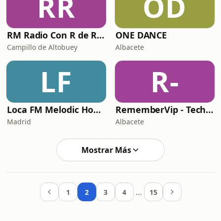
RR
OD
RM Radio Con R de Remember
ONE DANCE
Campillo de Altobuey
Albacete
LF
R-
Loca FM Melodic House
RememberVip - Techno
Madrid
Albacete
Mostrar Más
…
1
2
3
4
15