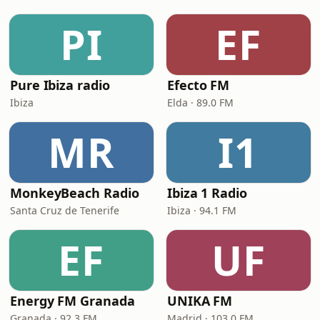
PI
EF
Pure Ibiza radio
Efecto FM
Ibiza
Elda · 89.0 FM
MR
I1
MonkeyBeach Radio
Ibiza 1 Radio
Santa Cruz de Tenerife
Ibiza · 94.1 FM
EF
UF
Energy FM Granada
UNIKA FM
Granada · 92.3 FM
Madrid · 103.0 FM