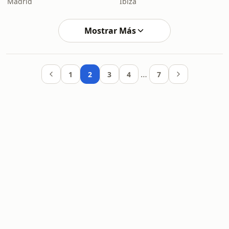
Madrid
Ibiza
Mostrar Más
…
1
2
3
4
7