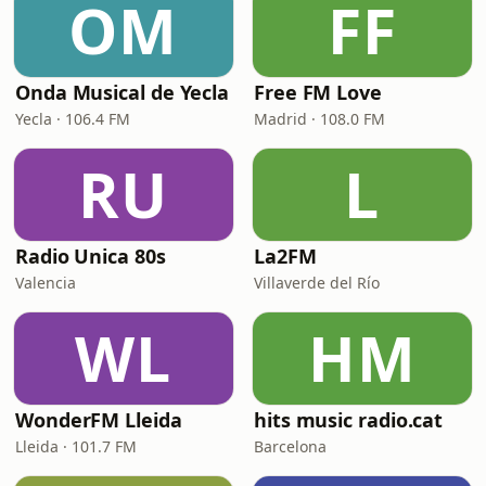
OM
FF
Onda Musical de Yecla
Free FM Love
Yecla · 106.4 FM
Madrid · 108.0 FM
RU
L
Radio Unica 80s
La2FM
Valencia
Villaverde del Río
WL
HM
WonderFM Lleida
hits music radio.cat
Lleida · 101.7 FM
Barcelona