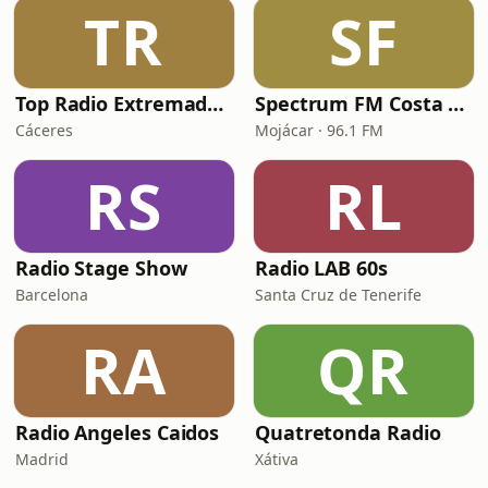
TR
SF
Top Radio Extremadura
Spectrum FM Costa Almeria
Cáceres
Mojácar · 96.1 FM
RS
RL
Radio Stage Show
Radio LAB 60s
Barcelona
Santa Cruz de Tenerife
RA
QR
Radio Angeles Caidos
Quatretonda Radio
Madrid
Xátiva