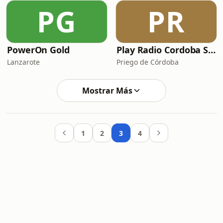
PG
PR
PowerOn Gold
Play Radio Cordoba Sur - Play 80s & 90s
Lanzarote
Priego de Córdoba
Mostrar Más
1
2
3
4