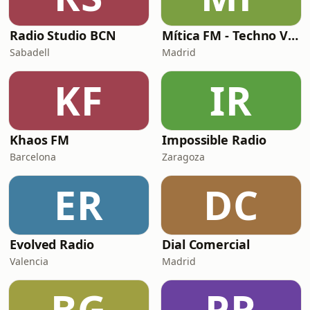
Radio Studio BCN
Mítica FM - Techno Valencia 90 A 99
Sabadell
Madrid
KF
IR
Khaos FM
Impossible Radio
Barcelona
Zaragoza
ER
DC
Evolved Radio
Dial Comercial
Valencia
Madrid
BG
PR