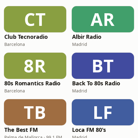
CT
AR
Club Tecnoradio
Albir Radio
Barcelona
Madrid
8R
BT
80s Romantics Radio
Back To 80s Radio
Barcelona
Madrid
TB
LF
The Best FM
Loca FM 80's
Palma de Mallorca · 99.1 FM
Madrid