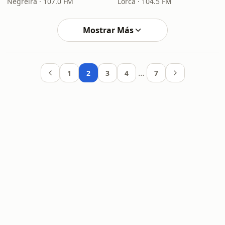
Negreira · 107.0 FM
Lorca · 104.5 FM
Mostrar Más
…
1
2
3
4
7