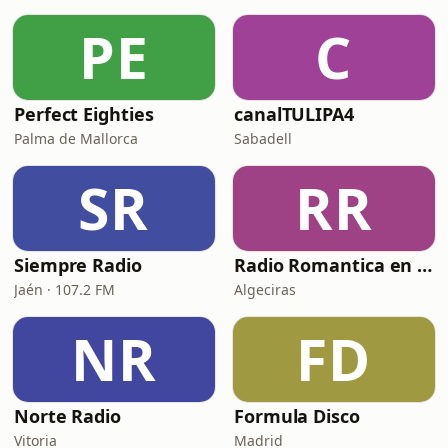
PE
C
Perfect Eighties
canalTULIPA4
Palma de Mallorca
Sabadell
SR
RR
Siempre Radio
Radio Romantica en español del ayer J.L
Jaén · 107.2 FM
Algeciras
NR
FD
Norte Radio
Formula Disco
Vitoria
Madrid