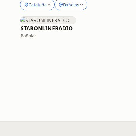
Cataluña
Bañolas
STARONLINERADIO
Bañolas